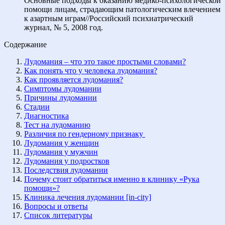
Основные подходы к оказанию медико-психологической
помощи лицам, страдающим патологическим влечением
к азартным играм//Российский психиатрический
журнал, № 5, 2008 год.
Содержание
Лудомания – что это такое простыми словами?
Как понять что у человека лудомания?
Как проявляется лудомания?
Симптомы лудомании
Причины лудомании
Стадии
Диагностика
Тест на лудоманию
Различия по гендерному признаку
Лудомания у женщин
Лудомания у мужчин
Лудомания у подростков
Последствия лудомании
Почему стоит обратиться именно в клинику «Рука
помощи»?
Клиника лечения лудомании [in-city]
Вопросы и ответы
Список литературы