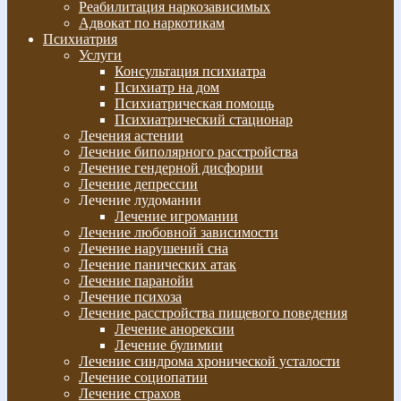
Реабилитация наркозависимых
Адвокат по наркотикам
Психиатрия
Услуги
Консультация психиатра
Психиатр на дом
Психиатрическая помощь
Психиатрический стационар
Лечения астении
Лечение биполярного расстройства
Лечение гендерной дисфории
Лечение депрессии
Лечение лудомании
Лечение игромании
Лечение любовной зависимости
Лечение нарушений сна
Лечение панических атак
Лечение паранойи
Лечение психоза
Лечение расстройства пищевого поведения
Лечение анорексии
Лечение булимии
Лечение синдрома хронической усталости
Лечение социопатии
Лечение страхов