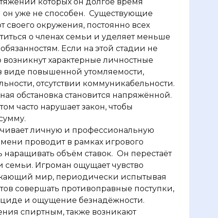
отяжении которых он долгое время
 он уже не способен.
Существующие
т своего окружения, постоянно всех
отиться о членах семьи и уделяет меньше
бязанностям. Если на этой стадии не
о возникнут характерные личностные
в виде повышенной утомляемости,
ьности, отсутствии коммуникабельности.
ная обстановка становится напряжённой.
том часто нарушает закон, чтобы
сумму.
рачивает личную и профессиональную
емени проводит в рамках игрового
ь наращивать объём ставок.
Он перестаёт
и семьи. Игроман ощущает чувство
ужающий мир, периодически испытывая
тов совершать противоправные поступки,
уициде и ощущение безнадёжности.
ения спиртным, также возникают