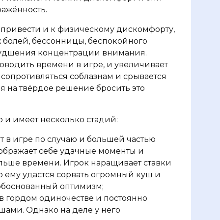
ражённость.
т привести и к физическому дискомфорту,
 болей, бессонницы, беспокойного
ухудшения концентрации внимания.
оводить времени в игре, и увеличивает
 сопротивляться соблазнам и срывается
я на твёрдое решение бросить это
 и имеет несколько стадий:
т в игре по случаю и большей частью
ображает себе удачные моменты и
ольше времени. Игрок наращивает ставки
о ему удастся сорвать огромный куш и
обоснованный оптимизм;
в гордом одиночестве и постоянно
ами. Однако на деле у него