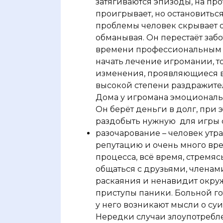
затягиваются эпизоды, на пр
проигрывает, но остановиться
проблемы человек скрывает о
обманывая. Он перестаёт заб
времени профессиональным о
начать лечение игромании, т
изменения, проявляющиеся 
высокой степени раздражител
Дома у игромана эмоциональ
Он берёт деньги в долг, при э
раздобыть нужную
для игры 
разочарование – человек ут
репутацию и очень много вр
процесса, всё время, стремяс
общаться с друзьями, членам
раскаяния и ненавидит окр
приступы паники. Больной го
у него возникают мысли о с
Нередки случаи злоупотребл