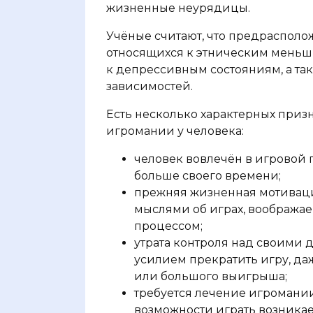
жизненные неурядицы.
Учёные считают, что предрасполож
относящихся к этническим меньш
к депрессивным состояниям, а та
зависимостей.
Есть несколько характерных приз
игромании у человека:
человек вовлечён в игровой п
больше своего времени;
прежняя жизненная мотиваци
мыслями об играх, вообража
процессом;
утрата контроля над своими
усилием прекратить игру, да
или большого выигрыша;
требуется лечение игромании
возможности играть возника