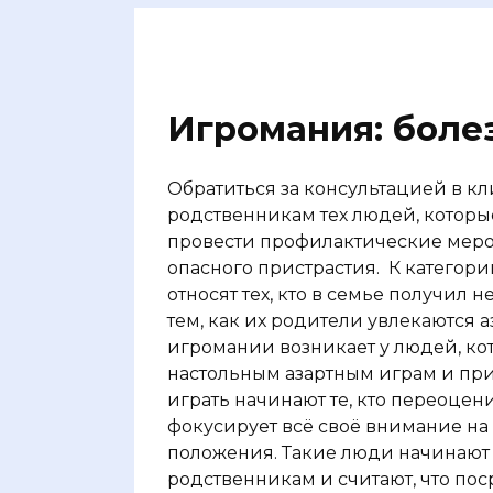
Игромания: боле
Обратиться за консультацией в к
родственникам тех людей, которые
провести профилактические мероп
опасного пристрастия.
К категори
относят тех, кто в семье получил
тем, как их родители увлекаются 
игромании возникает у людей, кот
настольным азартным играм и пр
играть начинают те, кто переоце
фокусирует всё своё внимание н
положения. Такие люди начинают
родственникам и считают, что по