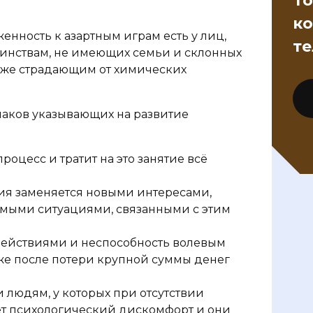
То
ко
енность к азартным играм есть у лиц,
те
инствам, не имеющих семьи и склонных
кже страдающим от химических
наков указывающих на развитие
роцесс и тратит на это занятие всё
я заменяется новыми интересами,
емыми ситуациями, связанными с этим
 действиями и неспособность волевым
же после потери крупной суммы денег
 людям, у которых при отсутствии
ет психологический дискомфорт и они