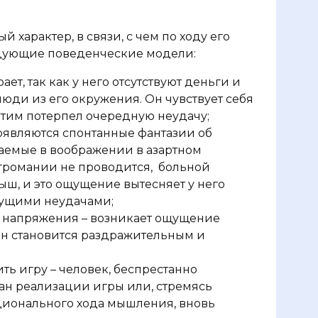
 характер, в связи, с чем по ходу его
дующие поведенческие модели:
ет, так как у него отсутствуют деньги и
люди из его окружения. Он чувствует себя
этим потерпел очередную неудачу;
оявляются спонтанные фантазии об
аемые в воображении в азартном
игромании не проводится,
больной
ш, и это ощущение вытесняет у него
дущими неудачами;
 напряжения – возникает ощущение
ан становится раздражительным и
ь игру – человек, беспрестанно
лан реализации игры или, стремясь
ционального хода мышления, вновь