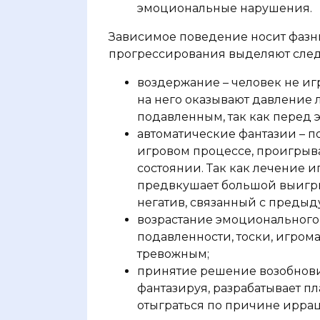
эмоциональные нарушения.
Зависимое поведение носит фазный
прогрессирования выделяют сле
воздержание – человек не игра
на него оказывают давление 
подавленным, так как перед 
автоматические фантазии – п
игровом процессе, проигрыв
состоянии. Так как лечение 
предвкушает большой выигры
негатив, связанный с преды
возрастание эмоционального
подавленности, тоски, игром
тревожным;
принятие решение возобновит
фантазируя, разрабатывает п
отыграться по причине ирра