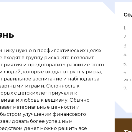
Со
знь
линику нужно в профилактических целях,
 входят в группу риска. Это позволит
риятия и предотвратить развитие этого
и людей, которые входят в группу риска,
 неправильное воспитание и наблюдал за
иг
азартными играми. Склонность к
орых с детских лет приучали к
ививали любовь к вещизму. Обычно
нивает материальные ценности и
а быстром улучшении финансового
 завидовать более успешным
средством денег можно решить все